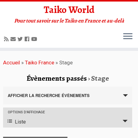
Taiko World
Pour tout savoir sur le Taiko en France et au-delà
Accueil
»
Taiko France
»
Stage
Évènements passés
› Stage
R
e
AFFICHER LA RECHERCHE ÉVÈNEMENTS
c
h
N
OPTIONS D’AFFICHAGE
a
e
Liste
v
r
i
c
g