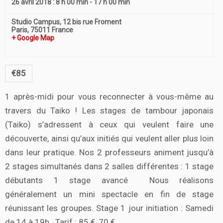
26 avril 2018 : 8 h 00 min
-
17 h 00 min
Studio Campus,
12 bis rue Froment
Paris
,
75011
France
+ Google Map
€85
1 après-midi pour vous reconnecter à vous-même au
travers du Taiko ! Les stages de tambour japonais
(Taiko) s’adressent à ceux qui veulent faire une
découverte, ainsi qu’aux initiés qui veulent aller plus loin
dans leur pratique. Nos 2 professeurs animent jusqu’à
2 stages simultanés dans 2 salles différentes : 1 stage
débutants 1 stage avancé Nous réalisons
généralement un mini spectacle en fin de stage
réunissant les groupes. Stage 1 jour initiation : Samedi
de 14 à 19h. Tarif : 85 €, 70 €…