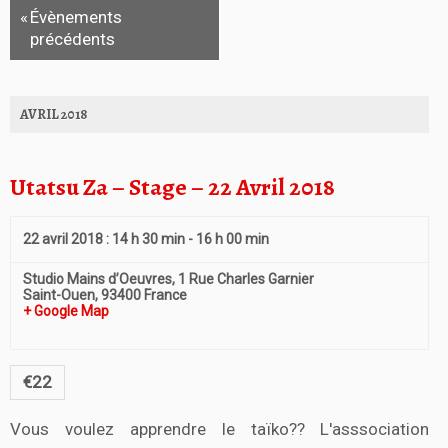
a
h
«
Évènements
t
e
précédents
i
e
o
t
n
d
n
AVRIL 2018
e
a
v
v
u
Utatsu Za – Stage – 22 Avril 2018
e
i
s
g
É
a
v
22 avril 2018 : 14 h 30 min
-
16 h 00 min
è
t
n
Studio Mains d’Oeuvres,
1 Rue Charles Garnier
i
e
Saint-Ouen
,
93400
France
o
+ Google Map
m
e
n
n
d
t
€22
e
v
Vous voulez apprendre le taïko?? L'asssociation
u