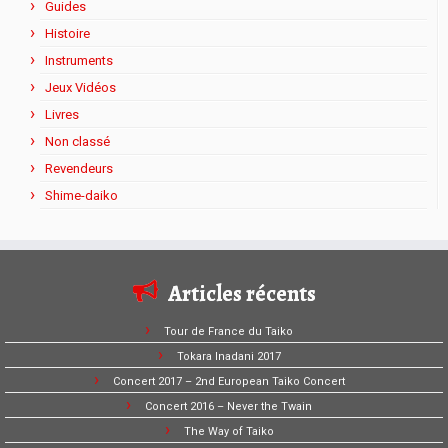
Guides
Histoire
Instruments
Jeux Vidéos
Livres
Non classé
Revendeurs
Shime-daiko
Articles récents
Tour de France du Taiko
Tokara Inadani 2017
Concert 2017 – 2nd European Taiko Concert
Concert 2016 – Never the Twain
The Way of Taiko