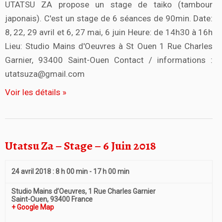
UTATSU ZA propose un stage de taiko (tambour
e
japonais). C'est un stage de 6 séances de 90min. Date:
s
É
8, 22, 29 avril et 6, 27 mai, 6 juin Heure: de 14h30 à 16h
v
Lieu: Studio Mains d'Oeuvres à St Ouen 1 Rue Charles
è
Garnier, 93400 Saint-Ouen Contact / informations :
n
utatsuza@gmail.com
e
Voir les détails »
m
e
n
t
Utatsu Za – Stage – 6 Juin 2018
s
24 avril 2018 : 8 h 00 min
-
17 h 00 min
Studio Mains d’Oeuvres,
1 Rue Charles Garnier
Saint-Ouen
,
93400
France
+ Google Map