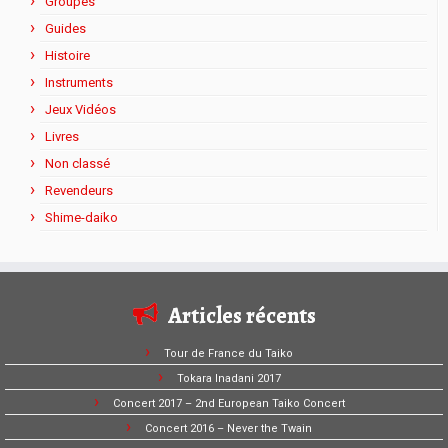
Groupes
Guides
Histoire
Instruments
Jeux Vidéos
Livres
Non classé
Revendeurs
Shime-daiko
Articles récents
Tour de France du Taiko
Tokara Inadani 2017
Concert 2017 – 2nd European Taiko Concert
Concert 2016 – Never the Twain