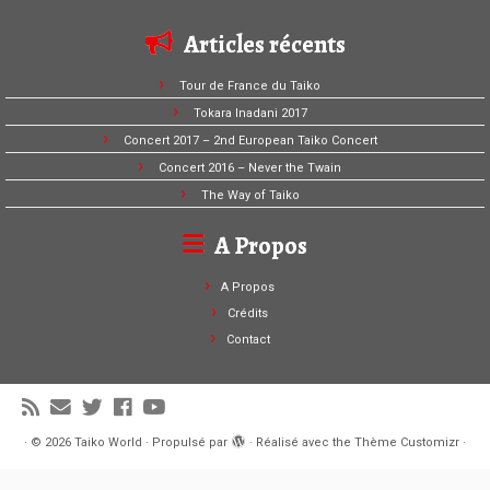
Articles récents
Tour de France du Taiko
Tokara Inadani 2017
Concert 2017 – 2nd European Taiko Concert
Concert 2016 – Never the Twain
The Way of Taiko
A Propos
A Propos
Crédits
Contact
·
© 2026
Taiko World
·
Propulsé par
·
Réalisé avec the
Thème Customizr
·