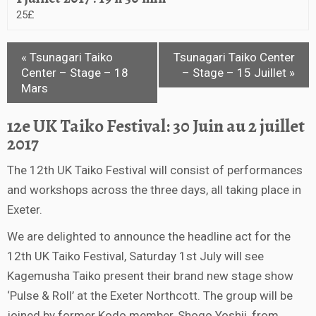
25£
«
Tsunagari Taiko
Tsunagari Taiko Center
Center – Stage – 18
– Stage – 15 Juillet
»
Mars
12e UK Taiko Festival: 30 Juin au 2 juillet
2017
The 12th UK Taiko Festival will consist of performances
and workshops across the three days, all taking place in
Exeter.
We are delighted to announce the headline act for the
12th UK Taiko Festival, Saturday 1st July will see
Kagemusha Taiko present their brand new stage show
‘Pulse & Roll’ at the Exeter Northcott. The group will be
joined by former Kodo member, Shogo Yoshii, from