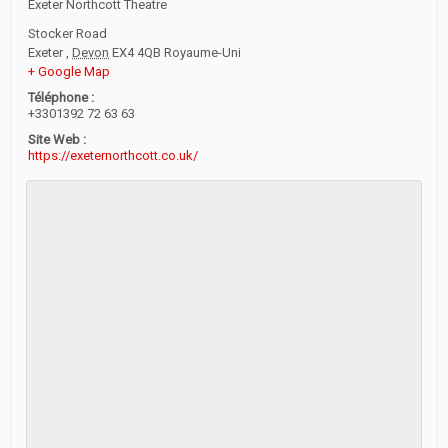
Exeter Northcott Theatre
Stocker Road
Exeter
,
Devon
EX4 4QB
Royaume-Uni
+ Google Map
Téléphone :
+3301392 72 63 63
Site Web :
https://exeternorthcott.co.uk/