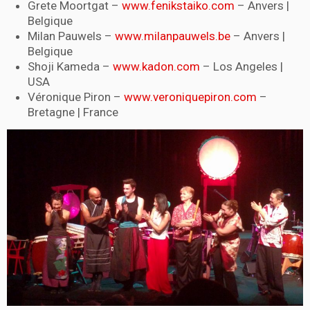
Grete Moortgat –
www.fenikstaiko.com
– Anvers |
Belgique
Milan Pauwels –
www.milanpauwels.be
– Anvers |
Belgique
Shoji Kameda –
www.kadon.com
– Los Angeles |
USA
Véronique Piron –
www.veroniquepiron.com
–
Bretagne | France