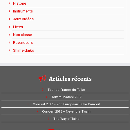
Histoire
Instruments
Jeux Vidéos
Livres
Non classé
Revendeurs
Shime-daiko
Articles récents
Tour de France du Taiko
Tokara Inadani 2017
Concert 2017 – 2nd European Taiko Concert
Concert 2016 – Never the Twain
The Way of Taiko