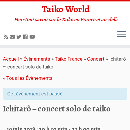
Taiko World
Pour tout savoir sur le Taiko en France et au-delà
Accueil
»
Évènements
»
Taiko France
»
Concert
»
Ichitarô
– concert solo de taiko
« Tous les Évènements
Cet évènement est passé
Ichitarô – concert solo de taiko
19 juin 2018 : 20 h 30 min
-
22 h 00 min