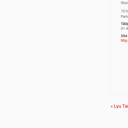
Stu
12 b
Pari
Télé
01 4
Site
http
«
Lyu Ta