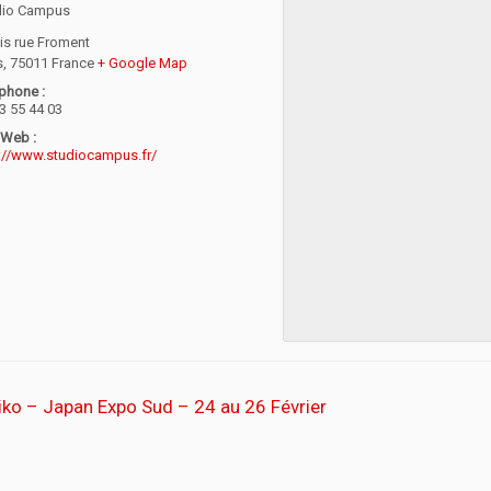
dio Campus
is rue Froment
s
,
75011
France
+ Google Map
phone :
3 55 44 03
 Web :
://www.studiocampus.fr/
iko – Japan Expo Sud – 24 au 26 Février