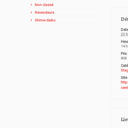
Non classé
Revendeurs
Dét
Shime-daiko
Date
25 f
Heur
14 h
Prix 
85€
Caté
Sta
Site
http
cen
Lie