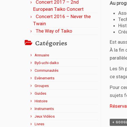
Concert 2017 – 2nd
Au prog
European Taiko Concert
Ass
Concert 2016 – Never the
Tec
Twain
Hist
The Way of Taiko
Cré
Catégories
Est auss
À la fin
Annuaire
parallèl
Byō-uchi-daiko
Les 5h p
Communautés
ce stag
Evènements
Groupes
Pour ceu
Guides
sujets f
Histoire
Réservat
Instruments
Jeux Vidéos
+ GOOG
Livres