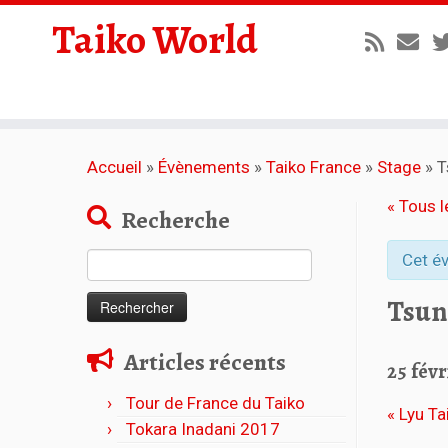
Taiko World
Accueil
»
Évènements
»
Taiko France
»
Stage
»
T
« Tous 
Recherche
Cet é
Rechercher :
Tsuna
Articles récents
25 févr
Tour de France du Taiko
«
Lyu Ta
Tokara Inadani 2017