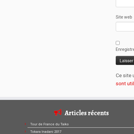
Site web
Enregistr
Ce site 
sont uti
Articles récents
Tour de France du Taiko
Tokara Inadani 2017