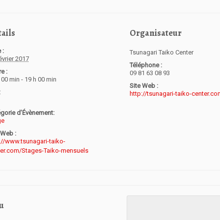
ails
Organisateur
 :
Tsunagari Taiko Center
évrier 2017
Téléphone :
e :
09 81 63 08 93
 00 min - 19 h 00 min
Site Web :
:
http://tsunagari-taiko-center.c
gorie d’Évènement:
ge
 Web :
://www.tsunagari-taiko-
ter.com/Stages-Taiko-mensuels
u